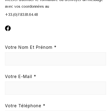
avec vos coordonnées au
+33.(0)7.83.81.64.48
F
a
c
e
Votre Nom Et Prénom *
b
o
o
k
Votre E-Mail *
Votre Téléphone *