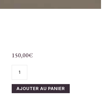
150,00
€
QUANTITÉ
DE
RÉSERVER
AJOUTER AU PANIER
:
SOIGNER
AVEC