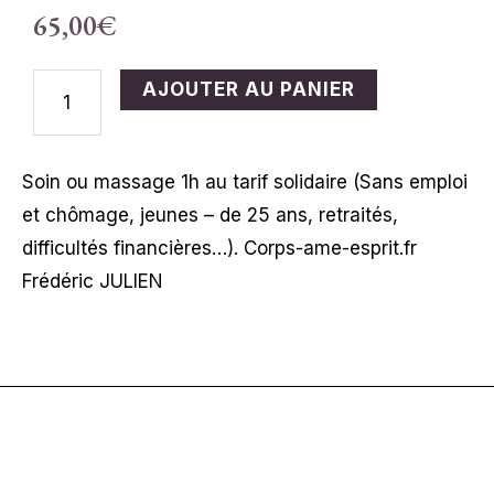
65,00
€
QUANTITÉ
AJOUTER AU PANIER
DE
TARIF
Soin ou massage 1h au tarif solidaire (Sans emploi
SOLIDAIRE
et chômage, jeunes – de 25 ans, retraités,
1H
difficultés financières…). Corps-ame-esprit.fr
Frédéric JULIEN